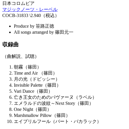
日本コロムビア
マジックノーツ・レーベル
COCB-31833 \2.940（税込）
Produce by 笹路正徳
All songs arranged by 篠田元一
収録曲
（曲解説、試聴）
朝霧（篠田）
Time and Air （篠田）
月の光（ドビッシー）
Invisible Palette（篠田）
Vari Dance（篠田）
亡き王女のためのパヴァーヌ（ラベル）
エメラルドの波紋～Next Story（篠田）
One Night（篠田）
Marshmallow Pillow（篠田）
エイプリルフール（バート・バカラック）