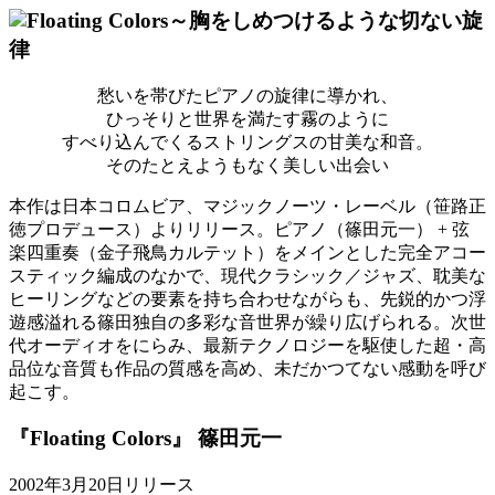
～胸をしめつけるような切ない旋
律
愁いを帯びたピアノの旋律に導かれ、
ひっそりと世界を満たす霧のように
すべり込んでくるストリングスの甘美な和音。
そのたとえようもなく美しい出会い
本作は日本コロムビア、マジックノーツ・レーベル（笹路正
徳プロデュース）よりリリース。ピアノ（篠田元一） + 弦
楽四重奏（金子飛鳥カルテット）をメインとした完全アコー
スティック編成のなかで、現代クラシック／ジャズ、耽美な
ヒーリングなどの要素を持ち合わせながらも、先鋭的かつ浮
遊感溢れる篠田独自の多彩な音世界が繰り広げられる。次世
代オーディオをにらみ、最新テクノロジーを駆使した超・高
品位な音質も作品の質感を高め、未だかつてない感動を呼び
起こす。
『Floating Colors』 篠田元一
2002年3月20日リリース