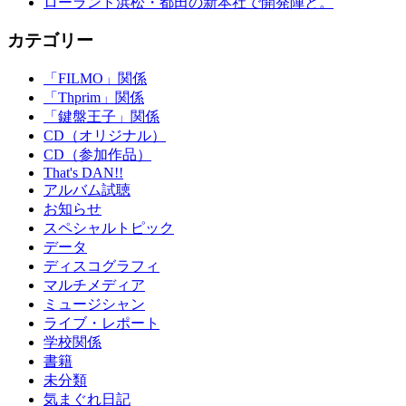
ローランド浜松・都田の新本社で開発陣と。
カテゴリー
「FILMO」関係
「Thprim」関係
「鍵盤王子」関係
CD（オリジナル）
CD（参加作品）
That's DAN!!
アルバム試聴
お知らせ
スペシャルトピック
データ
ディスコグラフィ
マルチメディア
ミュージシャン
ライブ・レポート
学校関係
書籍
未分類
気まぐれ日記