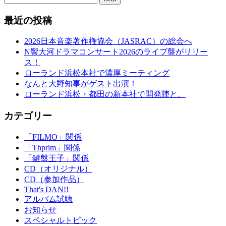
最近の投稿
2026日本音楽著作権協会（JASRAC）の総会へ
N響大河ドラマコンサート2026のライブ盤がリリー
ス！
ローランド浜松本社で濃厚ミーティング
なんと大野知事がゲスト出演！
ローランド浜松・都田の新本社で開発陣と。
カテゴリー
「FILMO」関係
「Thprim」関係
「鍵盤王子」関係
CD（オリジナル）
CD（参加作品）
That's DAN!!
アルバム試聴
お知らせ
スペシャルトピック