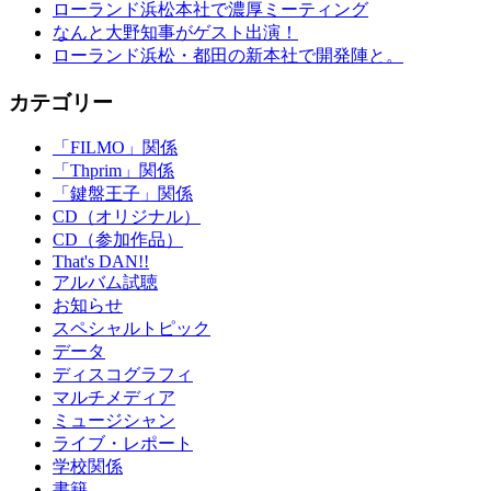
ローランド浜松本社で濃厚ミーティング
なんと大野知事がゲスト出演！
ローランド浜松・都田の新本社で開発陣と。
カテゴリー
「FILMO」関係
「Thprim」関係
「鍵盤王子」関係
CD（オリジナル）
CD（参加作品）
That's DAN!!
アルバム試聴
お知らせ
スペシャルトピック
データ
ディスコグラフィ
マルチメディア
ミュージシャン
ライブ・レポート
学校関係
書籍