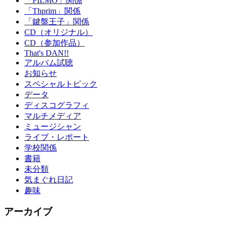
「FILMO」関係
「Thprim」関係
「鍵盤王子」関係
CD（オリジナル）
CD（参加作品）
That's DAN!!
アルバム試聴
お知らせ
スペシャルトピック
データ
ディスコグラフィ
マルチメディア
ミュージシャン
ライブ・レポート
学校関係
書籍
未分類
気まぐれ日記
趣味
アーカイブ