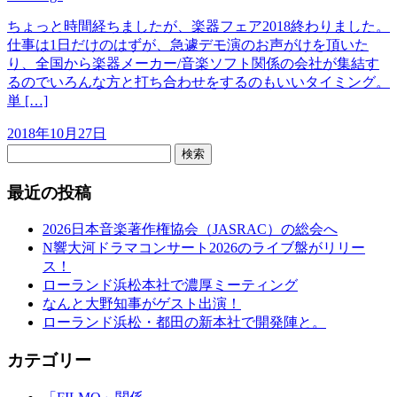
ちょっと時間経ちましたが、楽器フェア2018終わりました。
仕事は1日だけのはずが、急遽デモ演のお声がけを頂いた
り、全国から楽器メーカー/音楽ソフト関係の会社が集結す
るのでいろんな方と打ち合わせをするのもいいタイミング。
単 […]
2018年10月27日
検索
最近の投稿
2026日本音楽著作権協会（JASRAC）の総会へ
N響大河ドラマコンサート2026のライブ盤がリリー
ス！
ローランド浜松本社で濃厚ミーティング
なんと大野知事がゲスト出演！
ローランド浜松・都田の新本社で開発陣と。
カテゴリー