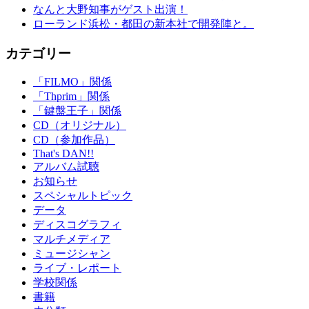
なんと大野知事がゲスト出演！
ローランド浜松・都田の新本社で開発陣と。
カテゴリー
「FILMO」関係
「Thprim」関係
「鍵盤王子」関係
CD（オリジナル）
CD（参加作品）
That's DAN!!
アルバム試聴
お知らせ
スペシャルトピック
データ
ディスコグラフィ
マルチメディア
ミュージシャン
ライブ・レポート
学校関係
書籍