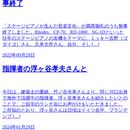
事終了
「ステージピアノが生んだ音楽文化」が満席御礼のうち無事
終了しました。Rhodes、CP-70、RD-1000、SG-1Dといった
往年のステージピアノの名機をテーマに、ミッキー吉野（ゴ
ダイゴ）さん、久米大作さん、自分、そし […]
2025年09月29日
指揮者の浮ヶ谷孝夫さんと
今日は、建築士の重鎮、竹ノ谷光美さんより、同じ川口出身
で海外で活躍中の指揮者、浮ヶ谷孝夫さんを紹介したいとの
ことで、ご自宅のランチ会にお声がけをいただきました。
ご存知のとおり、浮ヶ谷さんは日頃はドイツ在中、ブランデ
ンブ […]
2024年01月29日