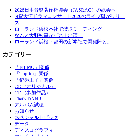
2026日本音楽著作権協会（JASRAC）の総会へ
N響大河ドラマコンサート2026のライブ盤がリリー
ス！
ローランド浜松本社で濃厚ミーティング
なんと大野知事がゲスト出演！
ローランド浜松・都田の新本社で開発陣と。
カテゴリー
「FILMO」関係
「Thprim」関係
「鍵盤王子」関係
CD（オリジナル）
CD（参加作品）
That's DAN!!
アルバム試聴
お知らせ
スペシャルトピック
データ
ディスコグラフィ