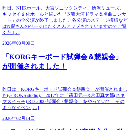
昨日、NHKホール、大宮ソニックシティ、所沢ミューズ、
キッセイ文化ホールと続いた「N響大河ドラマ＆名曲コンサ
ート」の全公演が終了しました。各公演のステージ模様など
はN響さんのページにたくさんアップされていますのでご覧
くだ […]
2026年03月09日
「KORGキーボード試弾会＆懇親会」
が開催されました！
昨日は「KORGキーボード試弾会＆懇親会」が開催されまし
た(G-ROKS studio)。 2017年に「篠田元一&常田真太郎(スキ
マスイッチ) RD-2000 試弾会 / 懇親会」をやっていて、その
ようなイベン […]
2026年02月14日