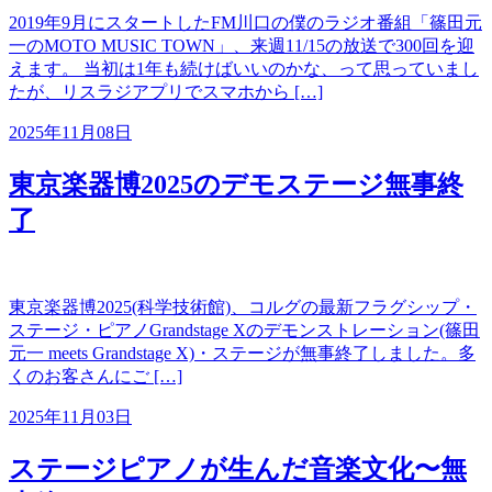
2019年9月にスタートしたFM川口の僕のラジオ番組「篠田元
一のMOTO MUSIC TOWN」、来週11/15の放送で300回を迎
えます。 当初は1年も続けばいいのかな、って思っていまし
たが、リスラジアプリでスマホから […]
2025年11月08日
東京楽器博2025のデモステージ無事終
了
東京楽器博2025(科学技術館)、コルグの最新フラグシップ・
ステージ・ピアノGrandstage Xのデモンストレーション(篠田
元一 meets Grandstage X)・ステージが無事終了しました。多
くのお客さんにご […]
2025年11月03日
ステージピアノが生んだ音楽文化〜無