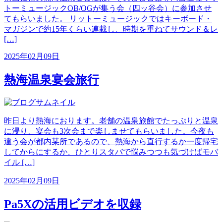
トーミュージックOB/OGが集う会（四ッ谷会）に参加させ
てもらいました。 リットーミュージックではキーボード・
マガジンで約15年くらい連載し、時期を重ねてサウンド＆レ
[…]
2025年02月09日
熱海温泉宴会旅行
昨日より熱海におります。老舗の温泉旅館でたっぷりと温泉
に浸り、宴会も3次会まで楽しませてもらいました。今夜も
違う会が都内某所であるので、熱海から直行するか一度帰宅
してからにするか、ひとりスタバで悩みつつも気づけばモバ
イル […]
2025年02月09日
Pa5Xの活用ビデオを収録