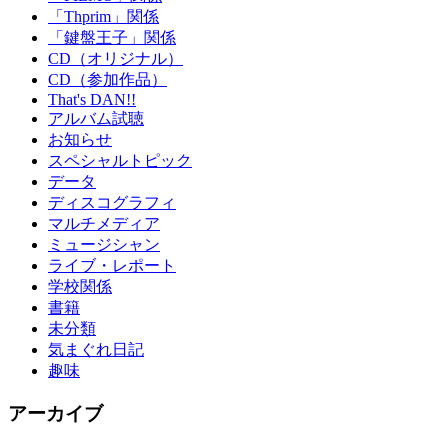
「Thprim」関係
「鍵盤王子」関係
CD（オリジナル）
CD（参加作品）
That's DAN!!
アルバム試聴
お知らせ
スペシャルトピック
データ
ディスコグラフィ
マルチメディア
ミュージシャン
ライブ・レポート
学校関係
書籍
未分類
気まぐれ日記
趣味
アーカイブ