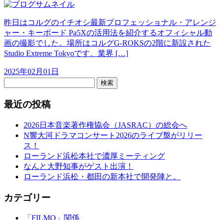
昨日はコルグのイチオシ最新プロフェッショナル・アレンジ
ャー・キーボード Pa5Xの活用法を紹介するオフィシャル動
画の撮影でした。場所はコルグG-ROKSの2階に新設された
Studio Extreme Tokyoです。業界 […]
2025年02月01日
検索
最近の投稿
2026日本音楽著作権協会（JASRAC）の総会へ
N響大河ドラマコンサート2026のライブ盤がリリー
ス！
ローランド浜松本社で濃厚ミーティング
なんと大野知事がゲスト出演！
ローランド浜松・都田の新本社で開発陣と。
カテゴリー
「FILMO」関係