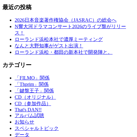
最近の投稿
2026日本音楽著作権協会（JASRAC）の総会へ
N響大河ドラマコンサート2026のライブ盤がリリー
ス！
ローランド浜松本社で濃厚ミーティング
なんと大野知事がゲスト出演！
ローランド浜松・都田の新本社で開発陣と。
カテゴリー
「FILMO」関係
「Thprim」関係
「鍵盤王子」関係
CD（オリジナル）
CD（参加作品）
That's DAN!!
アルバム試聴
お知らせ
スペシャルトピック
データ