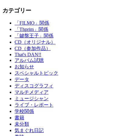
カテゴリー
「FILMO」関係
「Thprim」関係
「鍵盤王子」関係
CD（オリジナル）
CD（参加作品）
That's DAN!!
アルバム試聴
お知らせ
スペシャルトピック
データ
ディスコグラフィ
マルチメディア
ミュージシャン
ライブ・レポート
学校関係
書籍
未分類
気まぐれ日記