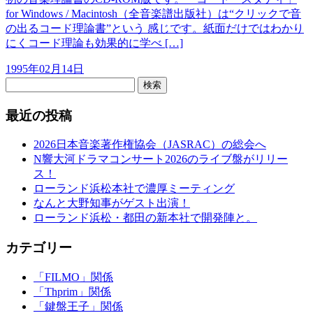
for Windows / Macintosh（全音楽譜出版社）は“クリックで音
の出るコード理論書”という 感じです。紙面だけではわかり
にくコード理論も効果的に学べ […]
1995年02月14日
検索
最近の投稿
2026日本音楽著作権協会（JASRAC）の総会へ
N響大河ドラマコンサート2026のライブ盤がリリー
ス！
ローランド浜松本社で濃厚ミーティング
なんと大野知事がゲスト出演！
ローランド浜松・都田の新本社で開発陣と。
カテゴリー
「FILMO」関係
「Thprim」関係
「鍵盤王子」関係