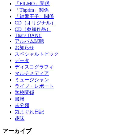
「FILMO」関係
「Thprim」関係
「鍵盤王子」関係
CD（オリジナル）
CD（参加作品）
That's DAN!!
アルバム試聴
お知らせ
スペシャルトピック
データ
ディスコグラフィ
マルチメディア
ミュージシャン
ライブ・レポート
学校関係
書籍
未分類
気まぐれ日記
趣味
アーカイブ