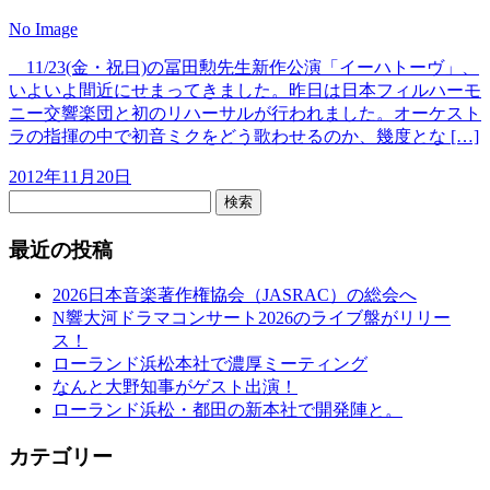
No Image
11/23(金・祝日)の冨田勲先生新作公演「イーハトーヴ」、
いよいよ間近にせまってきました。昨日は日本フィルハーモ
ニー交響楽団と初のリハーサルが行われました。オーケスト
ラの指揮の中で初音ミクをどう歌わせるのか、幾度とな […]
2012年11月20日
検索
最近の投稿
2026日本音楽著作権協会（JASRAC）の総会へ
N響大河ドラマコンサート2026のライブ盤がリリー
ス！
ローランド浜松本社で濃厚ミーティング
なんと大野知事がゲスト出演！
ローランド浜松・都田の新本社で開発陣と。
カテゴリー