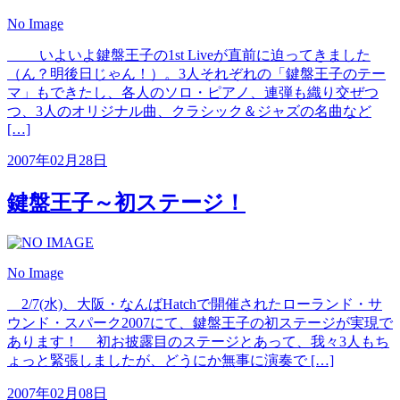
No Image
いよいよ鍵盤王子の1st Liveが直前に迫ってきました
（ん？明後日じゃん！）。3人それぞれの「鍵盤王子のテー
マ」もできたし、各人のソロ・ピアノ、連弾も織り交ぜつ
つ、3人のオリジナル曲、クラシック＆ジャズの名曲など
[…]
2007年02月28日
鍵盤王子～初ステージ！
No Image
2/7(水)、大阪・なんばHatchで開催されたローランド・サ
ウンド・スパーク2007にて、鍵盤王子の初ステージが実現で
あります！ 初お披露目のステージとあって、我々3人もち
ょっと緊張しましたが、どうにか無事に演奏で […]
2007年02月08日