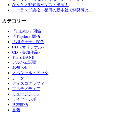
なんと大野知事がゲスト出演！
ローランド浜松・都田の新本社で開発陣と。
カテゴリー
「FILMO」関係
「Thprim」関係
「鍵盤王子」関係
CD（オリジナル）
CD（参加作品）
That's DAN!!
アルバム試聴
お知らせ
スペシャルトピック
データ
ディスコグラフィ
マルチメディア
ミュージシャン
ライブ・レポート
学校関係
書籍