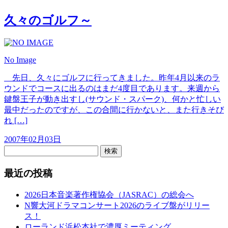
久々のゴルフ～
No Image
先日、久々にゴルフに行ってきました。昨年4月以来のラ
ウンドでコースに出るのはまだ4度目であります。来週から
鍵盤王子が動き出すし(サウンド・スパーク)、何かと忙しい
最中だったのですが、この合間に行かないと、また行きそび
れ […]
2007年02月03日
検索
最近の投稿
2026日本音楽著作権協会（JASRAC）の総会へ
N響大河ドラマコンサート2026のライブ盤がリリー
ス！
ローランド浜松本社で濃厚ミーティング