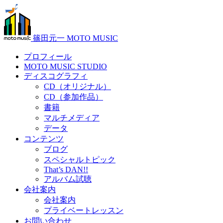
篠田元一 MOTO MUSIC
プロフィール
MOTO MUSIC STUDIO
ディスコグラフィ
CD（オリジナル）
CD（参加作品）
書籍
マルチメディア
データ
コンテンツ
ブログ
スペシャルトピック
That’s DAN!!
アルバム試聴
会社案内
会社案内
プライベートレッスン
お問い合わせ