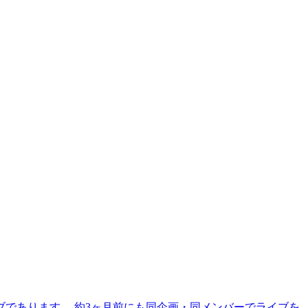
であります。 約3ヶ月前にも同企画・同メンバーでライブを