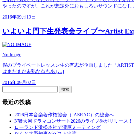
やったのですが、これが想定外におもしろいサウンドにな […
2016年09月19日
いよいよ門下生発表会ライブ〜Artist Express
No Image
僕のプライベートレッスン生の有志が企画しました「ARTIST EX
はまだまだ未熟な点もあ […]
2016年09月02日
検索
最近の投稿
2026日本音楽著作権協会（JASRAC）の総会へ
N響大河ドラマコンサート2026のライブ盤がリリース！
ローランド浜松本社で濃厚ミーティング
なんと大野知事がゲスト出演！