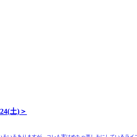
4(土)＞
いろいろありますが、コレも実はめちゃ楽しみにしているライブ