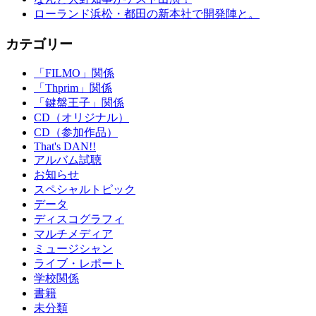
ローランド浜松・都田の新本社で開発陣と。
カテゴリー
「FILMO」関係
「Thprim」関係
「鍵盤王子」関係
CD（オリジナル）
CD（参加作品）
That's DAN!!
アルバム試聴
お知らせ
スペシャルトピック
データ
ディスコグラフィ
マルチメディア
ミュージシャン
ライブ・レポート
学校関係
書籍
未分類