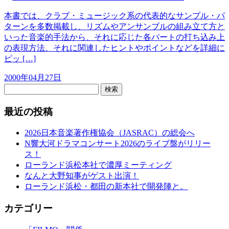
本書では、クラブ・ミュージック系の代表的なサンプル・パ
ターンを多数掲載し、リズムやアンサンブルの組み立て方と
いった音楽的手法から、それに応じた各パートの打ち込み上
の表現方法、それに関連したヒントやポイントなどを詳細に
ピッ […]
2000年04月27日
検索
最近の投稿
2026日本音楽著作権協会（JASRAC）の総会へ
N響大河ドラマコンサート2026のライブ盤がリリー
ス！
ローランド浜松本社で濃厚ミーティング
なんと大野知事がゲスト出演！
ローランド浜松・都田の新本社で開発陣と。
カテゴリー