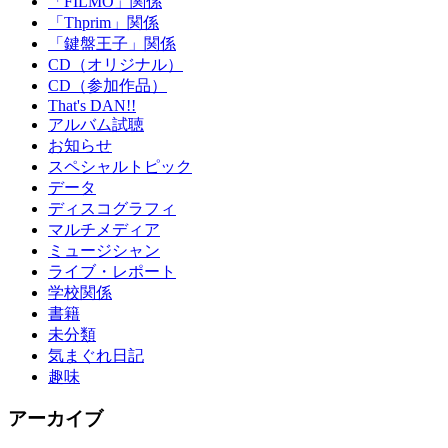
「FILMO」関係
「Thprim」関係
「鍵盤王子」関係
CD（オリジナル）
CD（参加作品）
That's DAN!!
アルバム試聴
お知らせ
スペシャルトピック
データ
ディスコグラフィ
マルチメディア
ミュージシャン
ライブ・レポート
学校関係
書籍
未分類
気まぐれ日記
趣味
アーカイブ