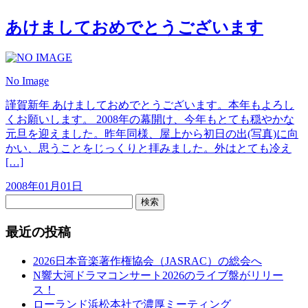
あけましておめでとうございます
No Image
謹賀新年 あけましておめでとうございます。本年もよろし
くお願いします。 2008年の幕開け、今年もとても穏やかな
元旦を迎えました。昨年同様、屋上から初日の出(写真)に向
かい、思うことをじっくりと拝みました。外はとても冷え
[…]
2008年01月01日
検索
最近の投稿
2026日本音楽著作権協会（JASRAC）の総会へ
N響大河ドラマコンサート2026のライブ盤がリリー
ス！
ローランド浜松本社で濃厚ミーティング