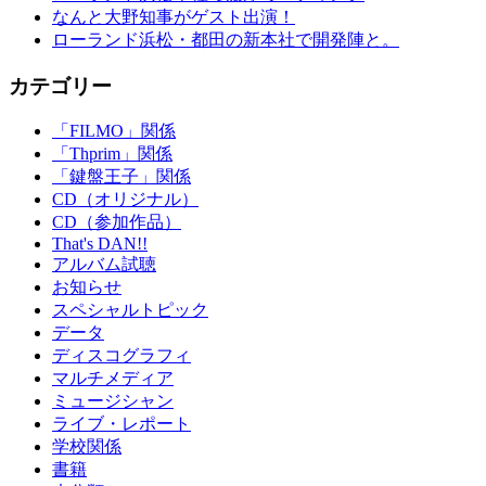
なんと大野知事がゲスト出演！
ローランド浜松・都田の新本社で開発陣と。
カテゴリー
「FILMO」関係
「Thprim」関係
「鍵盤王子」関係
CD（オリジナル）
CD（参加作品）
That's DAN!!
アルバム試聴
お知らせ
スペシャルトピック
データ
ディスコグラフィ
マルチメディア
ミュージシャン
ライブ・レポート
学校関係
書籍