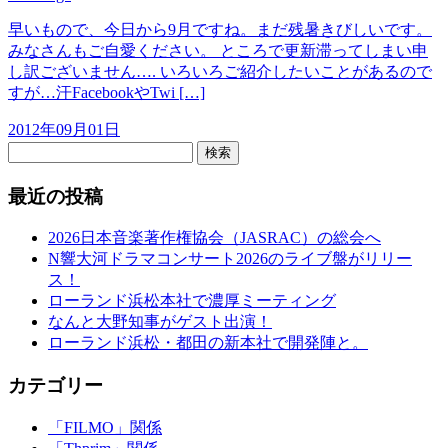
早いもので、今日から9月ですね。まだ残暑きびしいです。
みなさんもご自愛ください。 ところで更新滞ってしまい申
し訳ございません…. いろいろご紹介したいことがあるので
すが…汗FacebookやTwi […]
2012年09月01日
検索
最近の投稿
2026日本音楽著作権協会（JASRAC）の総会へ
N響大河ドラマコンサート2026のライブ盤がリリー
ス！
ローランド浜松本社で濃厚ミーティング
なんと大野知事がゲスト出演！
ローランド浜松・都田の新本社で開発陣と。
カテゴリー
「FILMO」関係