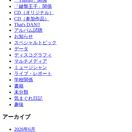
「Thprim」関係
「鍵盤王子」関係
CD（オリジナル）
CD（参加作品）
That's DAN!!
アルバム試聴
お知らせ
スペシャルトピック
データ
ディスコグラフィ
マルチメディア
ミュージシャン
ライブ・レポート
学校関係
書籍
未分類
気まぐれ日記
趣味
アーカイブ
2026年6月