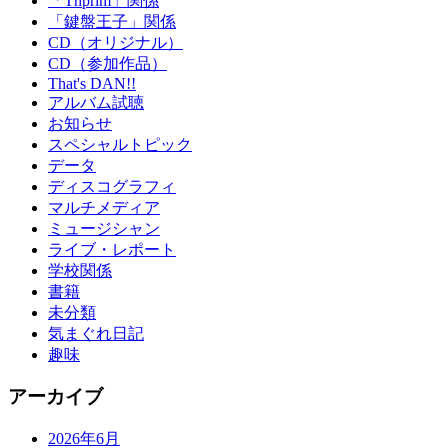
「Thprim」関係
「鍵盤王子」関係
CD（オリジナル）
CD（参加作品）
That's DAN!!
アルバム試聴
お知らせ
スペシャルトピック
データ
ディスコグラフィ
マルチメディア
ミュージシャン
ライブ・レポート
学校関係
書籍
未分類
気まぐれ日記
趣味
アーカイブ
2026年6月