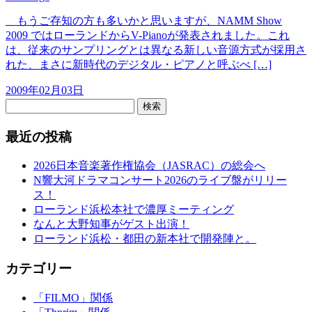
もうご存知の方も多いかと思いますが、NAMM Show
2009 ではローランドからV-Pianoが発表されました。これ
は、従来のサンプリングとは異なる新しい音源方式が採用さ
れた、まさに新時代のデジタル・ピアノと呼ぶべ […]
2009年02月03日
検索
最近の投稿
2026日本音楽著作権協会（JASRAC）の総会へ
N響大河ドラマコンサート2026のライブ盤がリリー
ス！
ローランド浜松本社で濃厚ミーティング
なんと大野知事がゲスト出演！
ローランド浜松・都田の新本社で開発陣と。
カテゴリー
「FILMO」関係