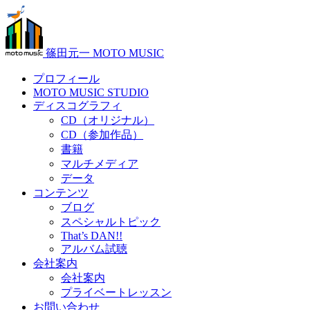
篠田元一 MOTO MUSIC
プロフィール
MOTO MUSIC STUDIO
ディスコグラフィ
CD（オリジナル）
CD（参加作品）
書籍
マルチメディア
データ
コンテンツ
ブログ
スペシャルトピック
That’s DAN!!
アルバム試聴
会社案内
会社案内
プライベートレッスン
お問い合わせ