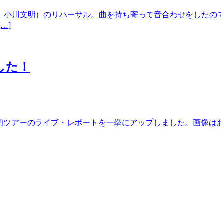
小川文明）のリハーサル。曲を持ち寄って音合わせをしたの
…]
した！
ライム）の初ツアーのライブ・レポートを一挙にアップしました。画