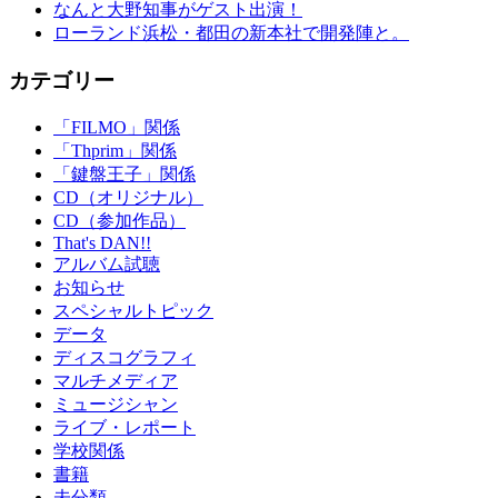
なんと大野知事がゲスト出演！
ローランド浜松・都田の新本社で開発陣と。
カテゴリー
「FILMO」関係
「Thprim」関係
「鍵盤王子」関係
CD（オリジナル）
CD（参加作品）
That's DAN!!
アルバム試聴
お知らせ
スペシャルトピック
データ
ディスコグラフィ
マルチメディア
ミュージシャン
ライブ・レポート
学校関係
書籍
未分類