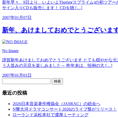
新年早々、9日より、いよいよThprim(スプライム)の初ツ
サイン入りCDも販売します！ CDを聴 […]
2007年01月07日
新年、あけましておめでとうございま
No Image
謹賀新年あけましておめでとうございます とても穏やかな元
う人並みの元旦を楽しみました～ 昨年末は、恒例の大 […]
2007年01月01日
検索
最近の投稿
2026日本音楽著作権協会（JASRAC）の総会へ
N響大河ドラマコンサート2026のライブ盤がリリース！
ローランド浜松本社で濃厚ミーティング