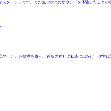
アーがスタートします。まだ生Thprimのサウンドを体験した
す
旦でした。お雑煮を食べ、近所の神社に初詣に出かけ、夕方は