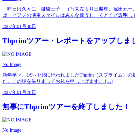
昨日は久々に「鍵盤王子」（写真左より三柴理、篠田元一、
ば、ピアノの演奏スタイルはみんな違うし、くどくど説明し [
2007年01月30日
Thprimツアー・レポートをアップしま
No Image
新年早々、1/9～1/16に行われましたThprim（スプ
た。この場を借りましてお礼を申し上げます。 […]
2007年01月26日
無事にThprimツアーを終了しました！
No Image