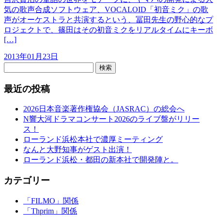
気の歌声合成ソフトウェア、VOCALOID「初音ミク」の歌
声がオーケストラと共演するという、冨田先生の野心的なプ
ロジェクトで、篠田はその初音ミクをリアルタイムにキーボ
[…]
2013年01月23日
検索
最近の投稿
2026日本音楽著作権協会（JASRAC）の総会へ
N響大河ドラマコンサート2026のライブ盤がリリー
ス！
ローランド浜松本社で濃厚ミーティング
なんと大野知事がゲスト出演！
ローランド浜松・都田の新本社で開発陣と。
カテゴリー
「FILMO」関係
「Thprim」関係