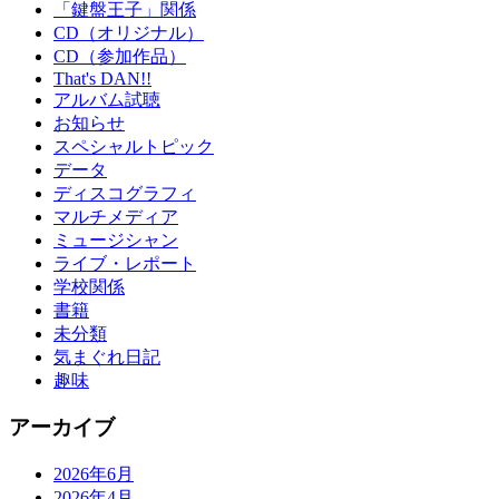
「鍵盤王子」関係
CD（オリジナル）
CD（参加作品）
That's DAN!!
アルバム試聴
お知らせ
スペシャルトピック
データ
ディスコグラフィ
マルチメディア
ミュージシャン
ライブ・レポート
学校関係
書籍
未分類
気まぐれ日記
趣味
アーカイブ
2026年6月
2026年4月