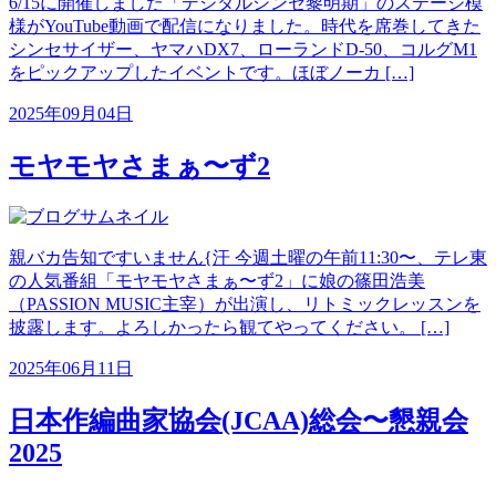
6/15に開催しました「デジタルシンセ黎明期」のステージ模
様がYouTube動画で配信になりました。時代を席巻してきた
シンセサイザー、ヤマハDX7、ローランドD-50、コルグM1
をピックアップしたイベントです。ほぼノーカ […]
2025年09月04日
モヤモヤさまぁ〜ず2
親バカ告知ですいません{汗 今週土曜の午前11:30〜、テレ東
の人気番組「モヤモヤさまぁ〜ず2」に娘の篠田浩美
（PASSION MUSIC主宰）が出演し、リトミックレッスンを
披露します。よろしかったら観てやってください。 […]
2025年06月11日
日本作編曲家協会(JCAA)総会〜懇親会
2025