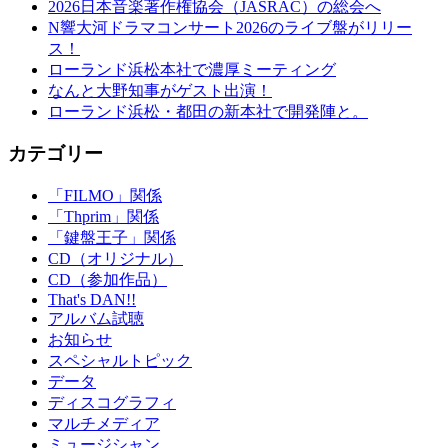
2026日本音楽著作権協会（JASRAC）の総会へ
N響大河ドラマコンサート2026のライブ盤がリリー
ス！
ローランド浜松本社で濃厚ミーティング
なんと大野知事がゲスト出演！
ローランド浜松・都田の新本社で開発陣と。
カテゴリー
「FILMO」関係
「Thprim」関係
「鍵盤王子」関係
CD（オリジナル）
CD（参加作品）
That's DAN!!
アルバム試聴
お知らせ
スペシャルトピック
データ
ディスコグラフィ
マルチメディア
ミュージシャン