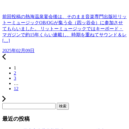
前回投稿の熱海温泉宴会後は、そのまま音楽専門出版社リッ
トーミュージックOB/OGが集う会（四ッ谷会）に参加させ
てもらいました。 リットーミュージックではキーボード・
マガジンで約15年くらい連載し、時期を重ねてサウンド＆レ
[…]
2025年02月09日
1
2
3
…
12
検索
最近の投稿