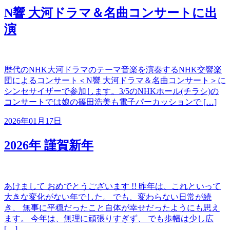
N響 大河ドラマ＆名曲コンサートに出
演
歴代のNHK大河ドラマのテーマ音楽を演奏するNHK交響楽
団によるコンサート＜N響 大河ドラマ＆名曲コンサート＞に
シンセサイザーで参加します。3/5のNHKホール(チラシ)の
コンサートでは娘の篠田浩美も電子パーカッションで […]
2026年01月17日
2026年 謹賀新年
あけまして おめでとうございます !! 昨年は、これといって
大きな変化がない年でした。 でも、変わらない日常が続
き、 無事に平穏だったこと自体が幸せだったようにも思え
ます。 今年は、無理に頑張りすぎず、 でも歩幅は少し広
[…]