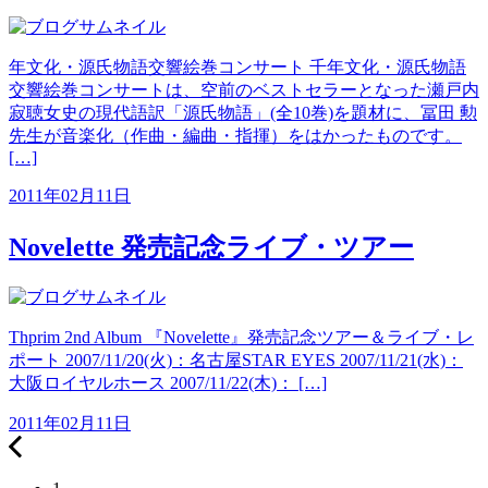
年文化・源氏物語交響絵巻コンサート 千年文化・源氏物語
交響絵巻コンサートは、空前のベストセラーとなった瀬戸内
寂聴女史の現代語訳「源氏物語」(全10巻)を題材に、冨田 勲
先生が音楽化（作曲・編曲・指揮）をはかったものです。
[…]
2011年02月11日
Novelette 発売記念ライブ・ツアー
Thprim 2nd Album 『Novelette』発売記念ツアー＆ライブ・レ
ポート 2007/11/20(火)：名古屋STAR EYES 2007/11/21(水)：
大阪ロイヤルホース 2007/11/22(木)： […]
2011年02月11日