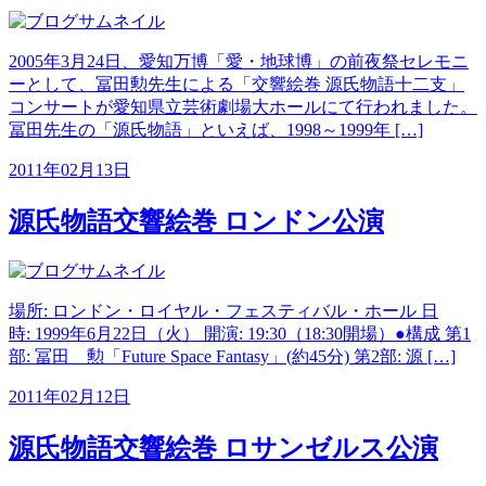
2005年3月24日、愛知万博「愛・地球博」の前夜祭セレモニ
ーとして、冨田勲先生による「交響絵巻 源氏物語十二支」
コンサートが愛知県立芸術劇場大ホールにて行われました。
冨田先生の「源氏物語」といえば、1998～1999年 […]
2011年02月13日
源氏物語交響絵巻 ロンドン公演
場所: ロンドン・ロイヤル・フェスティバル・ホール 日
時: 1999年6月22日（火） 開演: 19:30（18:30開場）●構成 第1
部: 冨田 勲「Future Space Fantasy」(約45分) 第2部: 源 […]
2011年02月12日
源氏物語交響絵巻 ロサンゼルス公演