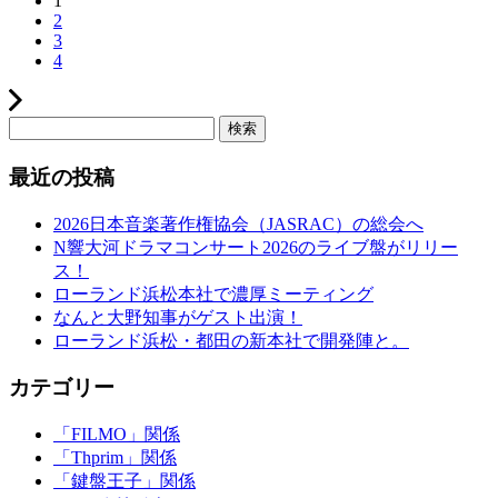
1
2
3
4
検索
最近の投稿
2026日本音楽著作権協会（JASRAC）の総会へ
N響大河ドラマコンサート2026のライブ盤がリリー
ス！
ローランド浜松本社で濃厚ミーティング
なんと大野知事がゲスト出演！
ローランド浜松・都田の新本社で開発陣と。
カテゴリー
「FILMO」関係
「Thprim」関係
「鍵盤王子」関係