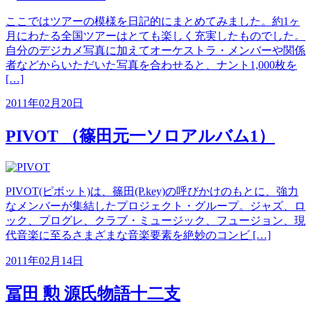
ここではツアーの模様を日記的にまとめてみました。約1ヶ
月にわたる全国ツアーはとても楽しく充実したものでした。
自分のデジカメ写真に加えてオーケストラ・メンバーや関係
者などからいただいた写真を合わせると、ナント1,000枚を
[…]
2011年02月20日
PIVOT （篠田元一ソロアルバム1）
PIVOT(ピボット)は、篠田(P.key)の呼びかけのもとに、強力
なメンバーが集結したプロジェクト・グループ。ジャズ、ロ
ック、プログレ、クラブ・ミュージック、フュージョン、現
代音楽に至るさまざまな音楽要素を絶妙のコンビ […]
2011年02月14日
冨田 勲 源氏物語十二支