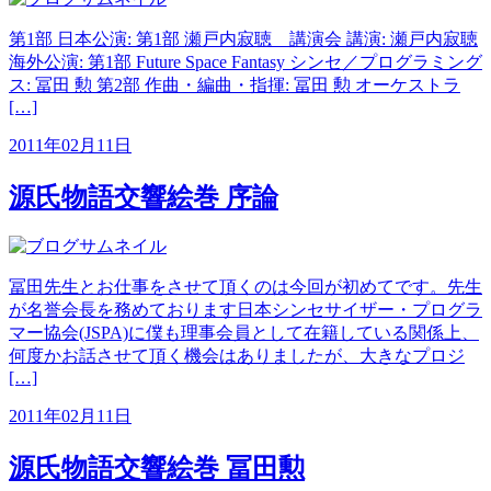
第1部 日本公演: 第1部 瀬戸内寂聴 講演会 講演: 瀬戸内寂聴
海外公演: 第1部 Future Space Fantasy シンセ／プログラミング
ス: 冨田 勲 第2部 作曲・編曲・指揮: 冨田 勲 オーケストラ
[…]
2011年02月11日
源氏物語交響絵巻 序論
冨田先生とお仕事をさせて頂くのは今回が初めてです。先生
が名誉会長を務めております日本シンセサイザー・プログラ
マー協会(JSPA)に僕も理事会員として在籍している関係上、
何度かお話させて頂く機会はありましたが、大きなプロジ
[…]
2011年02月11日
源氏物語交響絵巻 冨田勲