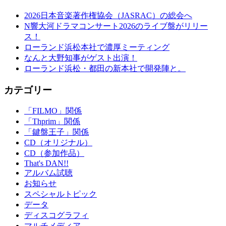
2026日本音楽著作権協会（JASRAC）の総会へ
N響大河ドラマコンサート2026のライブ盤がリリー
ス！
ローランド浜松本社で濃厚ミーティング
なんと大野知事がゲスト出演！
ローランド浜松・都田の新本社で開発陣と。
カテゴリー
「FILMO」関係
「Thprim」関係
「鍵盤王子」関係
CD（オリジナル）
CD（参加作品）
That's DAN!!
アルバム試聴
お知らせ
スペシャルトピック
データ
ディスコグラフィ
マルチメディア