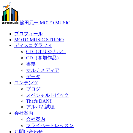
篠田元一 MOTO MUSIC
プロフィール
MOTO MUSIC STUDIO
ディスコグラフィ
CD（オリジナル）
CD（参加作品）
書籍
マルチメディア
データ
コンテンツ
ブログ
スペシャルトピック
That’s DAN!!
アルバム試聴
会社案内
会社案内
プライベートレッスン
お問い合わせ