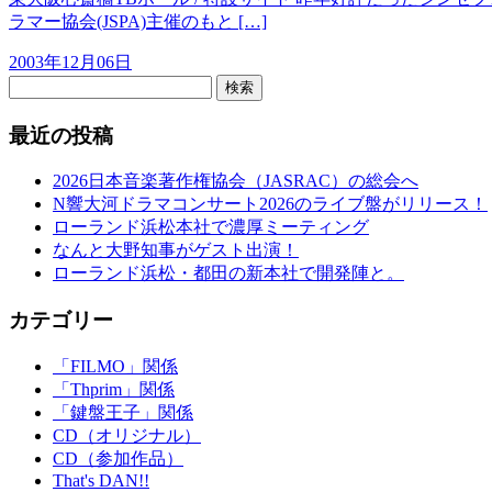
ラマー協会(JSPA)主催のもと […]
2003年12月06日
検索
最近の投稿
2026日本音楽著作権協会（JASRAC）の総会へ
N響大河ドラマコンサート2026のライブ盤がリリース！
ローランド浜松本社で濃厚ミーティング
なんと大野知事がゲスト出演！
ローランド浜松・都田の新本社で開発陣と。
カテゴリー
「FILMO」関係
「Thprim」関係
「鍵盤王子」関係
CD（オリジナル）
CD（参加作品）
That's DAN!!