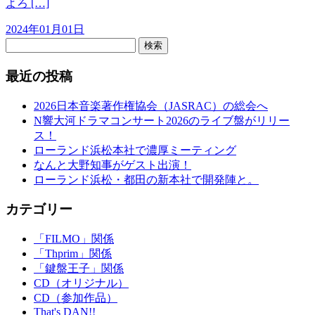
よろ […]
2024年01月01日
検索
最近の投稿
2026日本音楽著作権協会（JASRAC）の総会へ
N響大河ドラマコンサート2026のライブ盤がリリー
ス！
ローランド浜松本社で濃厚ミーティング
なんと大野知事がゲスト出演！
ローランド浜松・都田の新本社で開発陣と。
カテゴリー
「FILMO」関係
「Thprim」関係
「鍵盤王子」関係
CD（オリジナル）
CD（参加作品）
That's DAN!!