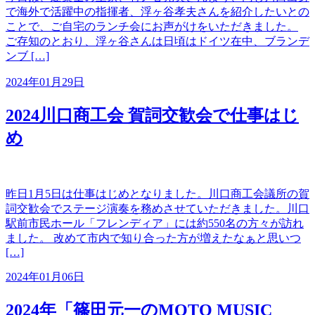
で海外で活躍中の指揮者、浮ヶ谷孝夫さんを紹介したいとの
ことで、ご自宅のランチ会にお声がけをいただきました。
ご存知のとおり、浮ヶ谷さんは日頃はドイツ在中、ブランデ
ンブ […]
2024年01月29日
2024川口商工会 賀詞交歓会で仕事はじ
め
昨日1月5日は仕事はじめとなりました。川口商工会議所の賀
詞交歓会でステージ演奏を務めさせていただきました。川口
駅前市民ホール「フレンディア」には約550名の方々が訪れ
ました。 改めて市内で知り合った方が増えたなぁと思いつ
[…]
2024年01月06日
2024年「篠田元一のMOTO MUSIC