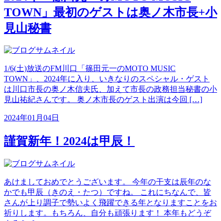
TOWN」最初のゲストは奥ノ木市長+小
見山秘書
1/6(土)放送のFM川口「篠田元一のMOTO MUSIC
TOWN」、2024年に入り、いきなりのスペシャル・ゲスト
は川口市長の奥ノ木信夫氏、加えて市長の政務担当秘書の小
見山祐紀さんです。 奥ノ木市長のゲスト出演は今回 […]
2024年01月04日
謹賀新年！2024は甲辰！
あけましておめでとうございます。 今年の干支は辰年のな
かでも甲辰（きのえ・たつ）ですね。 これにちなんで、皆
さんが上り調子で勢いよく飛躍できる年となりますことをお
祈りします。もちろん、自分も頑張ります！ 本年もどうぞ