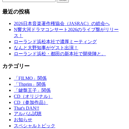
最近の投稿
2026日本音楽著作権協会（JASRAC）の総会へ
N響大河ドラマコンサート2026のライブ盤がリリー
ス！
ローランド浜松本社で濃厚ミーティング
なんと大野知事がゲスト出演！
ローランド浜松・都田の新本社で開発陣と。
カテゴリー
「FILMO」関係
「Thprim」関係
「鍵盤王子」関係
CD（オリジナル）
CD（参加作品）
That's DAN!!
アルバム試聴
お知らせ
スペシャルトピック