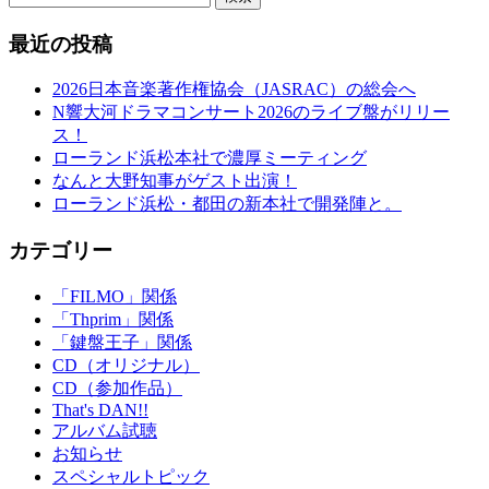
最近の投稿
2026日本音楽著作権協会（JASRAC）の総会へ
N響大河ドラマコンサート2026のライブ盤がリリー
ス！
ローランド浜松本社で濃厚ミーティング
なんと大野知事がゲスト出演！
ローランド浜松・都田の新本社で開発陣と。
カテゴリー
「FILMO」関係
「Thprim」関係
「鍵盤王子」関係
CD（オリジナル）
CD（参加作品）
That's DAN!!
アルバム試聴
お知らせ
スペシャルトピック