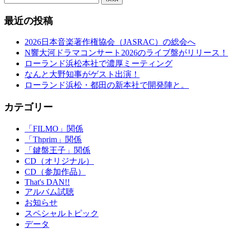
最近の投稿
2026日本音楽著作権協会（JASRAC）の総会へ
N響大河ドラマコンサート2026のライブ盤がリリース！
ローランド浜松本社で濃厚ミーティング
なんと大野知事がゲスト出演！
ローランド浜松・都田の新本社で開発陣と。
カテゴリー
「FILMO」関係
「Thprim」関係
「鍵盤王子」関係
CD（オリジナル）
CD（参加作品）
That's DAN!!
アルバム試聴
お知らせ
スペシャルトピック
データ