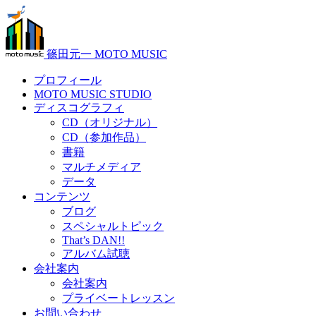
篠田元一 MOTO MUSIC
プロフィール
MOTO MUSIC STUDIO
ディスコグラフィ
CD（オリジナル）
CD（参加作品）
書籍
マルチメディア
データ
コンテンツ
ブログ
スペシャルトピック
That’s DAN!!
アルバム試聴
会社案内
会社案内
プライベートレッスン
お問い合わせ