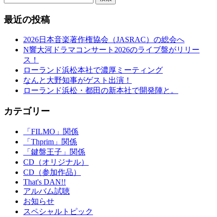
最近の投稿
2026日本音楽著作権協会（JASRAC）の総会へ
N響大河ドラマコンサート2026のライブ盤がリリー
ス！
ローランド浜松本社で濃厚ミーティング
なんと大野知事がゲスト出演！
ローランド浜松・都田の新本社で開発陣と。
カテゴリー
「FILMO」関係
「Thprim」関係
「鍵盤王子」関係
CD（オリジナル）
CD（参加作品）
That's DAN!!
アルバム試聴
お知らせ
スペシャルトピック