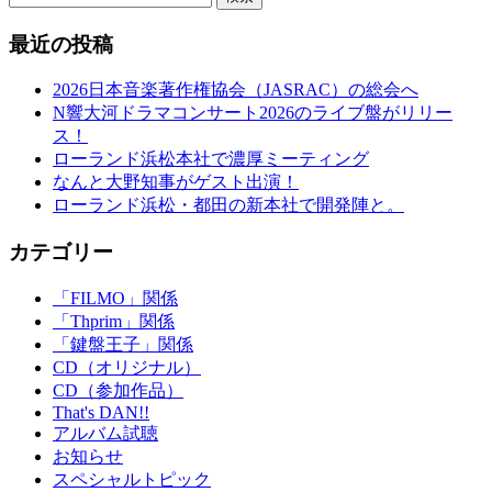
最近の投稿
2026日本音楽著作権協会（JASRAC）の総会へ
N響大河ドラマコンサート2026のライブ盤がリリー
ス！
ローランド浜松本社で濃厚ミーティング
なんと大野知事がゲスト出演！
ローランド浜松・都田の新本社で開発陣と。
カテゴリー
「FILMO」関係
「Thprim」関係
「鍵盤王子」関係
CD（オリジナル）
CD（参加作品）
That's DAN!!
アルバム試聴
お知らせ
スペシャルトピック