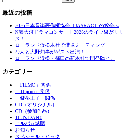
最近の投稿
2026日本音楽著作権協会（JASRAC）の総会へ
N響大河ドラマコンサート2026のライブ盤がリリー
ス！
ローランド浜松本社で濃厚ミーティング
なんと大野知事がゲスト出演！
ローランド浜松・都田の新本社で開発陣と。
カテゴリー
「FILMO」関係
「Thprim」関係
「鍵盤王子」関係
CD（オリジナル）
CD（参加作品）
That's DAN!!
アルバム試聴
お知らせ
スペシャルトピック