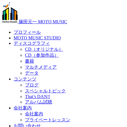
篠田元一 MOTO MUSIC
プロフィール
MOTO MUSIC STUDIO
ディスコグラフィ
CD（オリジナル）
CD（参加作品）
書籍
マルチメディア
データ
コンテンツ
ブログ
スペシャルトピック
That’s DAN!!
アルバム試聴
会社案内
会社案内
プライベートレッスン
お問い合わせ