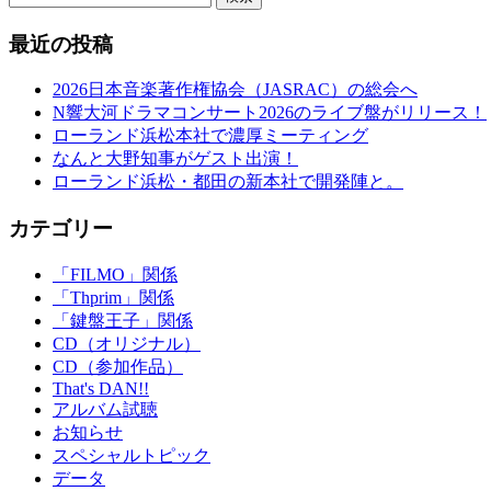
最近の投稿
2026日本音楽著作権協会（JASRAC）の総会へ
N響大河ドラマコンサート2026のライブ盤がリリース！
ローランド浜松本社で濃厚ミーティング
なんと大野知事がゲスト出演！
ローランド浜松・都田の新本社で開発陣と。
カテゴリー
「FILMO」関係
「Thprim」関係
「鍵盤王子」関係
CD（オリジナル）
CD（参加作品）
That's DAN!!
アルバム試聴
お知らせ
スペシャルトピック
データ