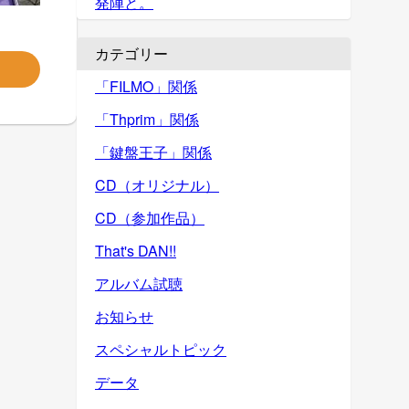
発陣と。
カテゴリー
「FILMO」関係
「Thprim」関係
「鍵盤王子」関係
CD（オリジナル）
CD（参加作品）
That's DAN!!
アルバム試聴
お知らせ
スペシャルトピック
データ