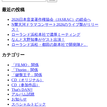
最近の投稿
2026日本音楽著作権協会（JASRAC）の総会へ
N響大河ドラマコンサート2026のライブ盤がリリー
ス！
ローランド浜松本社で濃厚ミーティング
なんと大野知事がゲスト出演！
ローランド浜松・都田の新本社で開発陣と。
カテゴリー
「FILMO」関係
「Thprim」関係
「鍵盤王子」関係
CD（オリジナル）
CD（参加作品）
That's DAN!!
アルバム試聴
お知らせ
スペシャルトピック