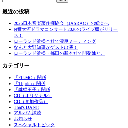
最近の投稿
2026日本音楽著作権協会（JASRAC）の総会へ
N響大河ドラマコンサート2026のライブ盤がリリー
ス！
ローランド浜松本社で濃厚ミーティング
なんと大野知事がゲスト出演！
ローランド浜松・都田の新本社で開発陣と。
カテゴリー
「FILMO」関係
「Thprim」関係
「鍵盤王子」関係
CD（オリジナル）
CD（参加作品）
That's DAN!!
アルバム試聴
お知らせ
スペシャルトピック