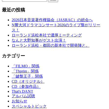
最近の投稿
2026日本音楽著作権協会（JASRAC）の総会へ
N響大河ドラマコンサート2026のライブ盤がリリー
ス！
ローランド浜松本社で濃厚ミーティング
なんと大野知事がゲスト出演！
ローランド浜松・都田の新本社で開発陣と。
カテゴリー
「FILMO」関係
「Thprim」関係
「鍵盤王子」関係
CD（オリジナル）
CD（参加作品）
That's DAN!!
アルバム試聴
お知らせ
スペシャルトピック