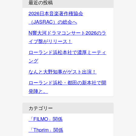
最近の投稿
2026日本音楽著作権協会
（JASRAC）の総会へ
N響大河ドラマコンサート2026のラ
イブ盤がリリース！
ローランド浜松本社で濃厚ミーティ
ング
なんと大野知事がゲスト出演！
ローランド浜松・都田の新本社で開
発陣と。
カテゴリー
「FILMO」関係
「Thprim」関係