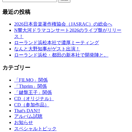
最近の投稿
2026日本音楽著作権協会（JASRAC）の総会へ
N響大河ドラマコンサート2026のライブ盤がリリー
ス！
ローランド浜松本社で濃厚ミーティング
なんと大野知事がゲスト出演！
ローランド浜松・都田の新本社で開発陣と。
カテゴリー
「FILMO」関係
「Thprim」関係
「鍵盤王子」関係
CD（オリジナル）
CD（参加作品）
That's DAN!!
アルバム試聴
お知らせ
スペシャルトピック