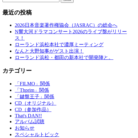
最近の投稿
2026日本音楽著作権協会（JASRAC）の総会へ
N響大河ドラマコンサート2026のライブ盤がリリー
ス！
ローランド浜松本社で濃厚ミーティング
なんと大野知事がゲスト出演！
ローランド浜松・都田の新本社で開発陣と。
カテゴリー
「FILMO」関係
「Thprim」関係
「鍵盤王子」関係
CD（オリジナル）
CD（参加作品）
That's DAN!!
アルバム試聴
お知らせ
スペシャルトピック