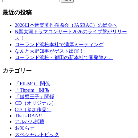
最近の投稿
2026日本音楽著作権協会（JASRAC）の総会へ
N響大河ドラマコンサート2026のライブ盤がリリー
ス！
ローランド浜松本社で濃厚ミーティング
なんと大野知事がゲスト出演！
ローランド浜松・都田の新本社で開発陣と。
カテゴリー
「FILMO」関係
「Thprim」関係
「鍵盤王子」関係
CD（オリジナル）
CD（参加作品）
That's DAN!!
アルバム試聴
お知らせ
スペシャルトピック