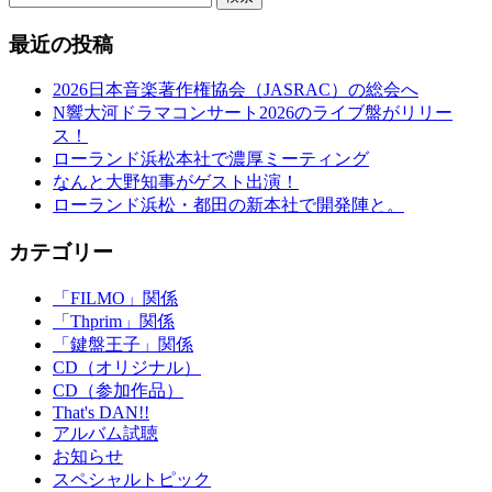
最近の投稿
2026日本音楽著作権協会（JASRAC）の総会へ
N響大河ドラマコンサート2026のライブ盤がリリー
ス！
ローランド浜松本社で濃厚ミーティング
なんと大野知事がゲスト出演！
ローランド浜松・都田の新本社で開発陣と。
カテゴリー
「FILMO」関係
「Thprim」関係
「鍵盤王子」関係
CD（オリジナル）
CD（参加作品）
That's DAN!!
アルバム試聴
お知らせ
スペシャルトピック