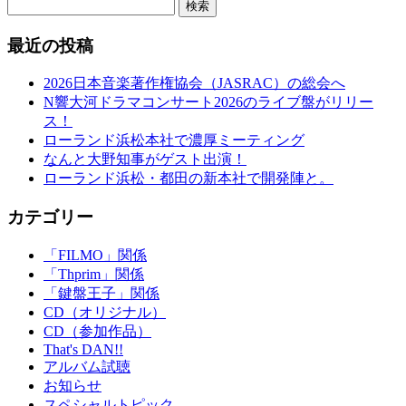
検索
最近の投稿
2026日本音楽著作権協会（JASRAC）の総会へ
N響大河ドラマコンサート2026のライブ盤がリリー
ス！
ローランド浜松本社で濃厚ミーティング
なんと大野知事がゲスト出演！
ローランド浜松・都田の新本社で開発陣と。
カテゴリー
「FILMO」関係
「Thprim」関係
「鍵盤王子」関係
CD（オリジナル）
CD（参加作品）
That's DAN!!
アルバム試聴
お知らせ
スペシャルトピック