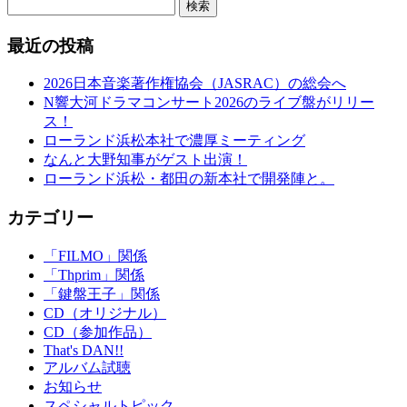
検索
最近の投稿
2026日本音楽著作権協会（JASRAC）の総会へ
N響大河ドラマコンサート2026のライブ盤がリリー
ス！
ローランド浜松本社で濃厚ミーティング
なんと大野知事がゲスト出演！
ローランド浜松・都田の新本社で開発陣と。
カテゴリー
「FILMO」関係
「Thprim」関係
「鍵盤王子」関係
CD（オリジナル）
CD（参加作品）
That's DAN!!
アルバム試聴
お知らせ
スペシャルトピック