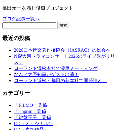
篠田元一 & 布川俊樹プロジェクト
ブログ記事一覧へ
検索
最近の投稿
2026日本音楽著作権協会（JASRAC）の総会へ
N響大河ドラマコンサート2026のライブ盤がリリー
ス！
ローランド浜松本社で濃厚ミーティング
なんと大野知事がゲスト出演！
ローランド浜松・都田の新本社で開発陣と。
カテゴリー
「FILMO」関係
「Thprim」関係
「鍵盤王子」関係
CD（オリジナル）
CD（参加作品）