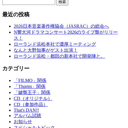
検索
最近の投稿
2026日本音楽著作権協会（JASRAC）の総会へ
N響大河ドラマコンサート2026のライブ盤がリリー
ス！
ローランド浜松本社で濃厚ミーティング
なんと大野知事がゲスト出演！
ローランド浜松・都田の新本社で開発陣と。
カテゴリー
「FILMO」関係
「Thprim」関係
「鍵盤王子」関係
CD（オリジナル）
CD（参加作品）
That's DAN!!
アルバム試聴
お知らせ
スペシャルトピック