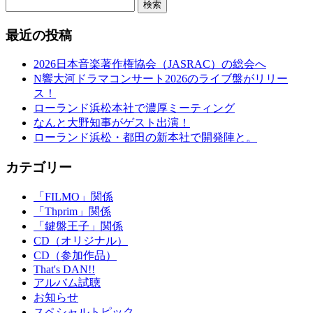
検索
最近の投稿
2026日本音楽著作権協会（JASRAC）の総会へ
N響大河ドラマコンサート2026のライブ盤がリリー
ス！
ローランド浜松本社で濃厚ミーティング
なんと大野知事がゲスト出演！
ローランド浜松・都田の新本社で開発陣と。
カテゴリー
「FILMO」関係
「Thprim」関係
「鍵盤王子」関係
CD（オリジナル）
CD（参加作品）
That's DAN!!
アルバム試聴
お知らせ
スペシャルトピック