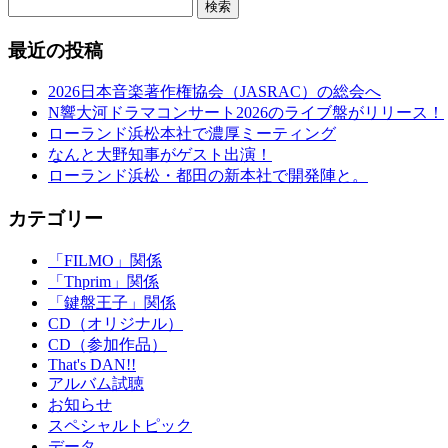
検索
最近の投稿
2026日本音楽著作権協会（JASRAC）の総会へ
N響大河ドラマコンサート2026のライブ盤がリリース！
ローランド浜松本社で濃厚ミーティング
なんと大野知事がゲスト出演！
ローランド浜松・都田の新本社で開発陣と。
カテゴリー
「FILMO」関係
「Thprim」関係
「鍵盤王子」関係
CD（オリジナル）
CD（参加作品）
That's DAN!!
アルバム試聴
お知らせ
スペシャルトピック
データ