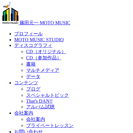
篠田元一 MOTO MUSIC
プロフィール
MOTO MUSIC STUDIO
ディスコグラフィ
CD（オリジナル）
CD（参加作品）
書籍
マルチメディア
データ
コンテンツ
ブログ
スペシャルトピック
That’s DAN!!
アルバム試聴
会社案内
会社案内
プライベートレッスン
お問い合わせ