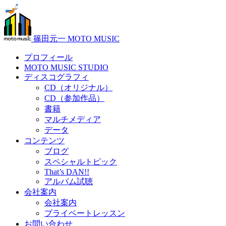
篠田元一 MOTO MUSIC
プロフィール
MOTO MUSIC STUDIO
ディスコグラフィ
CD（オリジナル）
CD（参加作品）
書籍
マルチメディア
データ
コンテンツ
ブログ
スペシャルトピック
That’s DAN!!
アルバム試聴
会社案内
会社案内
プライベートレッスン
お問い合わせ