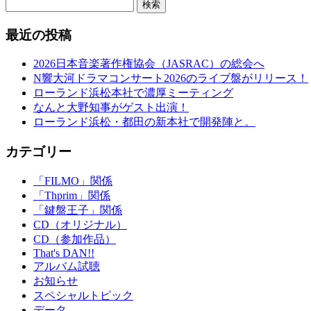
検索
最近の投稿
2026日本音楽著作権協会（JASRAC）の総会へ
N響大河ドラマコンサート2026のライブ盤がリリース！
ローランド浜松本社で濃厚ミーティング
なんと大野知事がゲスト出演！
ローランド浜松・都田の新本社で開発陣と。
カテゴリー
「FILMO」関係
「Thprim」関係
「鍵盤王子」関係
CD（オリジナル）
CD（参加作品）
That's DAN!!
アルバム試聴
お知らせ
スペシャルトピック
データ