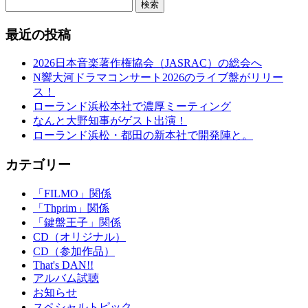
検索
最近の投稿
2026日本音楽著作権協会（JASRAC）の総会へ
N響大河ドラマコンサート2026のライブ盤がリリー
ス！
ローランド浜松本社で濃厚ミーティング
なんと大野知事がゲスト出演！
ローランド浜松・都田の新本社で開発陣と。
カテゴリー
「FILMO」関係
「Thprim」関係
「鍵盤王子」関係
CD（オリジナル）
CD（参加作品）
That's DAN!!
アルバム試聴
お知らせ
スペシャルトピック