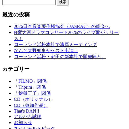
検索
最近の投稿
2026日本音楽著作権協会（JASRAC）の総会へ
N響大河ドラマコンサート2026のライブ盤がリリー
ス！
ローランド浜松本社で濃厚ミーティング
なんと大野知事がゲスト出演！
ローランド浜松・都田の新本社で開発陣と。
カテゴリー
「FILMO」関係
「Thprim」関係
「鍵盤王子」関係
CD（オリジナル）
CD（参加作品）
That's DAN!!
アルバム試聴
お知らせ
スペシャルトピック