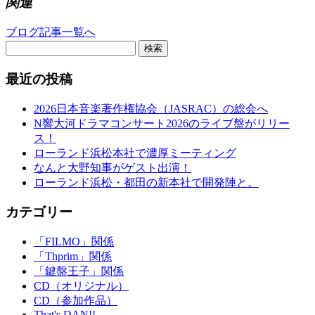
関連
ブログ記事一覧へ
検索
最近の投稿
2026日本音楽著作権協会（JASRAC）の総会へ
N響大河ドラマコンサート2026のライブ盤がリリー
ス！
ローランド浜松本社で濃厚ミーティング
なんと大野知事がゲスト出演！
ローランド浜松・都田の新本社で開発陣と。
カテゴリー
「FILMO」関係
「Thprim」関係
「鍵盤王子」関係
CD（オリジナル）
CD（参加作品）
That's DAN!!